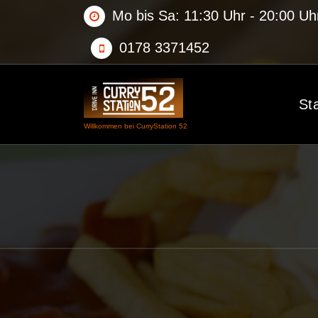
Zum
Mo bis Sa: 11:30 Uhr - 20:00 Uh
Inhalt
0178 3371452
springen
Sta
Willkommen bei CurryStation 52